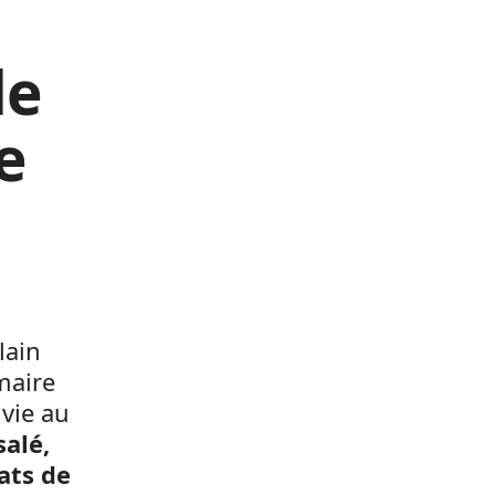
de
e
lain
maire
 vie au
salé,
ats de