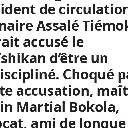
ident de circulatio
maire Assalé Tiémo
ait accusé le
shikan d’être un
iscipliné. Choqué p
te accusation, maî
in Martial Bokola,
cat, ami de longue