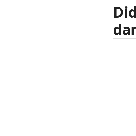
Did
dan