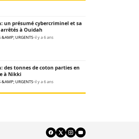
: un présumé cybercriminel et sa
 arrêtés à Ouidah
S &AMP; URGENTS
•
il y a 6 ans
: des tonnes de coton parties en
e à Nikki
S &AMP; URGENTS
•
il y a 6 ans