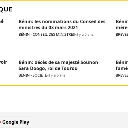
QUE
mé
Bénin: les nominations du Conseil des
Bénin
ministres du 03 mars 2021
mère
BÉNIN - CONSEIL DES MINISTRES
•
il y a 5 ans
BREVE
oir
Bénin: décès de sa majesté Sounon
Bénin
Sara Doogo, roi de Tourou
fumé
BÉNIN - SOCIÉTÉ
•
il y a 6 ans
BREVE
Google Play