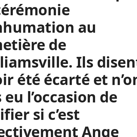
 cérémonie
inhumation au
etière de
liamsville. Ils disen
ir été écarté et n’o
 eu l’occasion de
ifier si c’est
fectivement Ange