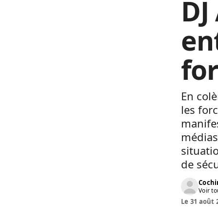
DJ 
ent
for
En colè
les for
manifes
médias 
situati
de sécu
Cochi
Voir to
Le 31 août 