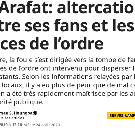
Arafat: altercati
re ses fans et les
ces de l’ordre
re, la foule s’est dirigée vers la tombe de l’ar
ces de l’ordre ont intervenu pour disperser 
tants. Selon les informations relayées par 
locaux, il y a eu plus de peur que de mal ca
on a été très rapidement maîtrisée par les 
rité publique.
mau S. Houngbadji
BREVES &AMP
us ses articles
2019 à 12:10
•
MàJ le 24 août 2020