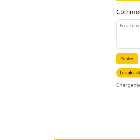
Commen
Publier
Les plus ut
Chargemen