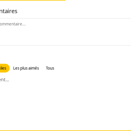
taires
iles
Les plus aimés
Tous
t...