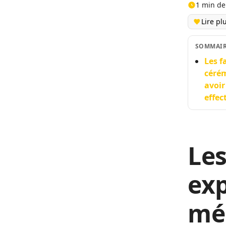
1 min de
Lire pl
SOMMAI
Les f
cérém
avoir
effec
Les
exp
mé