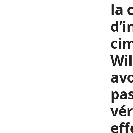
la
d’
cim
Wil
avo
pas
vér
ef