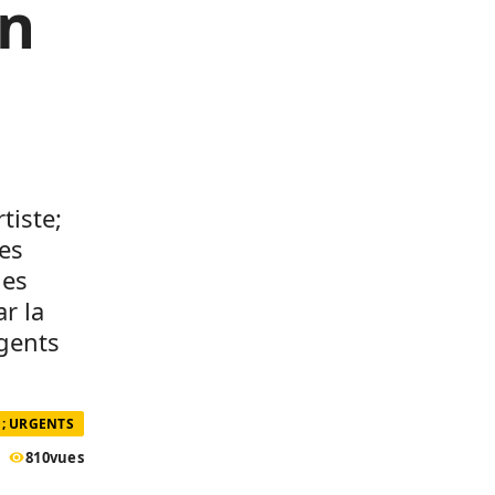
on
tiste;
les
les
r la
agents
; URGENTS
810
vues