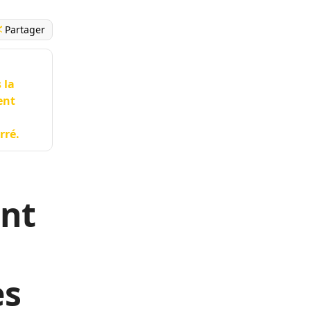
Partager
 la
ent
rré.
ont
ès