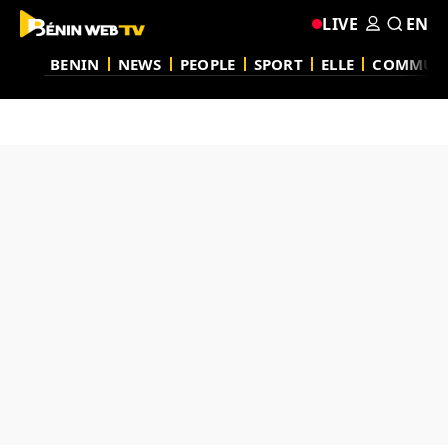
LIVE
EN
BENIN
NEWS
PEOPLE
SPORT
ELLE
COMMUN