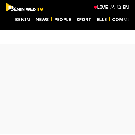
LIVE
EN
BENIN
NEWS
PEOPLE
SPORT
ELLE
COMMUN