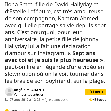
Ilona Smet, fille de David Hallyday et
d’Estelle Lefébure, est très amoureuse
de son compagnon, Kamran Ahmed
avec qui elle partage sa vie depuis sept
ans. C’est pourquoi, pour leur
anniversaire, la petite fille de Johnny
Hallyday lui a fait une déclaration
d’amour sur Instagram.
« Sept ans
avec toi et je suis la plus heureuse »
,
peut-on lire en légende d’une vidéo en
slowmotion où on la voit tourner dans
les bras de son boyfriend, sur la plage.
Angèle M. ADANLE
CÉLÉBRITÉ
Voir tous ses articles
Le 27 aou 2019 à 12:02
•
MàJ le 7 aou 2020
486
vues
1 min de lecture