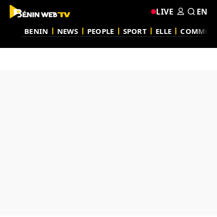
LIVE
EN
BENIN
NEWS
PEOPLE
SPORT
ELLE
COMMUN