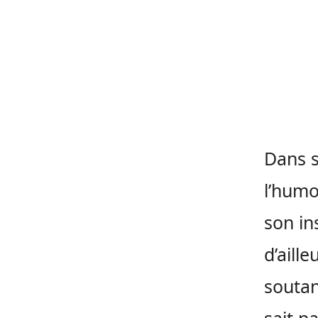
Dans s
l’humor
son in
d’aille
soutan