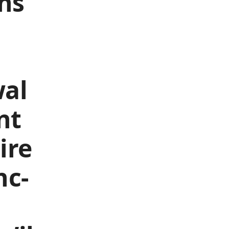
ens
wal
nt
ire
nc-