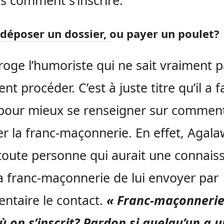
as comment s’inscrire.
l déposer un dossier, ou payer un poulet?
rroge l’humoriste qui ne sait vraiment 
t procéder. C’est à juste titre qu’il a fa
pour mieux se renseigner sur commen
er la franc-maçonnerie. En effet, Agala
 toute personne qui aurait une connais
a franc-maçonnerie de lui envoyer par
taire le contact.
« Franc-maçonnerie
où on s’inscrit? Pardon si quelqu’un a u