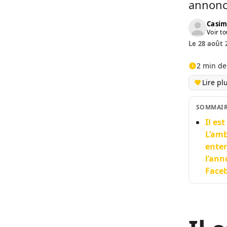
annonce
Casim
Voir to
Le 28 août 
2 min de
Lire pl
SOMMAI
Il es
L’amb
enten
l’ann
Faceb