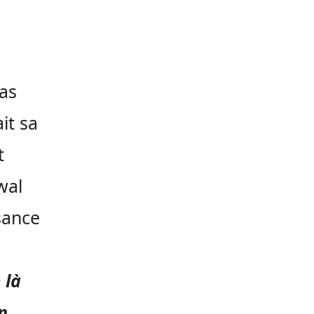
pas
it sa
t
wal
sance
 là
n