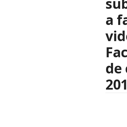
sub
a f
vid
Fac
de 
201