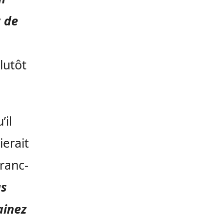
r de
lutôt
’il
ierait
franc-
us
ainez