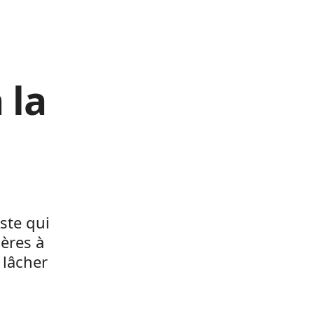
 la
ste qui
ières à
 lâcher