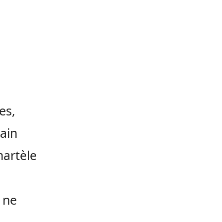
es,
vain
martèle
l ne