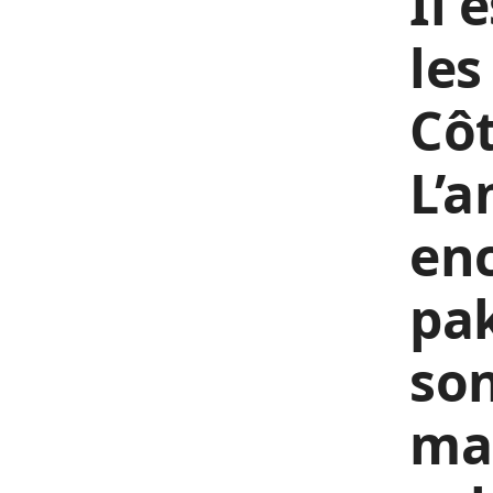
Il 
les
Côt
L’
enc
pak
son
maç