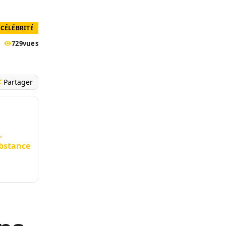
CÉLÉBRITÉ
729
vues
Partager
,
ubstance