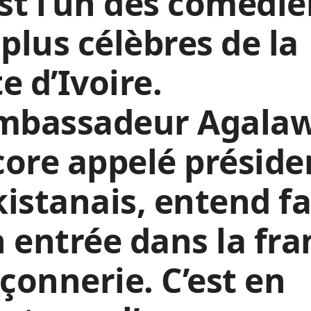
est l’un des comédi
 plus célèbres de la
e d’Ivoire.
ambassadeur Agala
ore appelé préside
istanais, entend fa
 entrée dans la fra
onnerie. C’est en