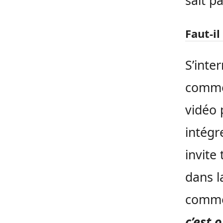
sait p
Faut-i
S’inte
commen
vidéo 
intégr
invite
dans l
commen
c’est 