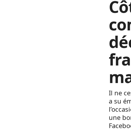
Côt
co
dé
fr
ma
Il ne c
a su ém
l’occas
une bom
Faceboo