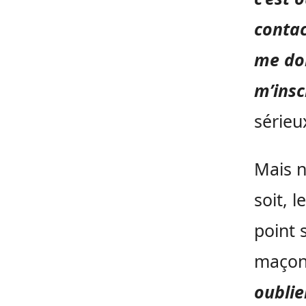
contac
me do
m’insc
sérieu
Mais n
soit, l
point s
maçon
oublie