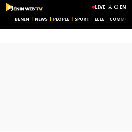
LIVE
EN
BENIN
NEWS
PEOPLE
SPORT
ELLE
COMMUN