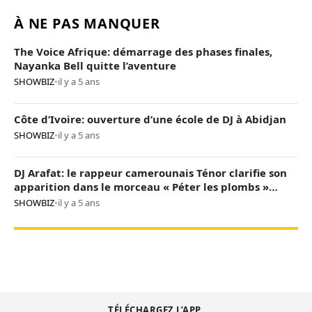
À NE PAS MANQUER
The Voice Afrique: démarrage des phases finales,
Nayanka Bell quitte l’aventure
SHOWBIZ
•
il y a 5 ans
Côte d’Ivoire: ouverture d’une école de DJ à Abidjan
SHOWBIZ
•
il y a 5 ans
DJ Arafat: le rappeur camerounais Ténor clarifie son
apparition dans le morceau « Péter les plombs »
(vidéo)
SHOWBIZ
•
il y a 5 ans
TÉLÉCHARGEZ L’APP