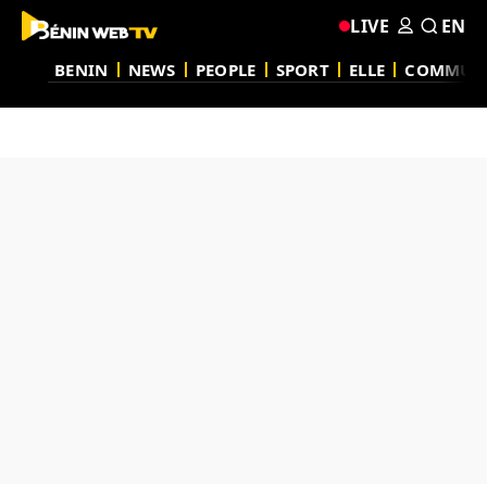
LIVE
EN
BENIN
NEWS
PEOPLE
SPORT
ELLE
COMMUN