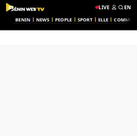
LIVE
EN
BENIN
NEWS
PEOPLE
SPORT
ELLE
COMMUN