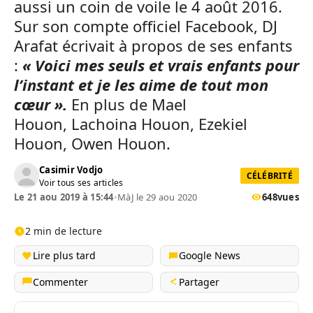
aussi un coin de voile le 4 août 2016.
Sur son compte officiel Facebook, DJ
Arafat écrivait à propos de ses enfants
:
« Voici mes seuls et vrais enfants pour
l’instant et je les aime de tout mon
cœur ».
En plus de Mael
Houon, Lachoina Houon, Ezekiel
Houon, Owen Houon.
Casimir Vodjo
CÉLÉBRITÉ
Voir tous ses articles
Le 21 aou 2019 à 15:44
•
MàJ le 29 aou 2020
648
vues
2 min de lecture
Lire plus tard
Google News
Commenter
Partager