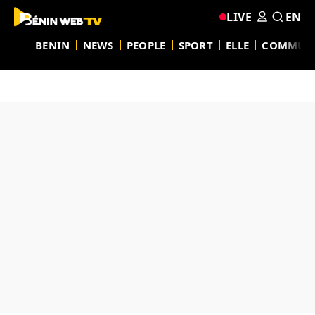
LIVE
EN
BENIN
NEWS
PEOPLE
SPORT
ELLE
COMMUN