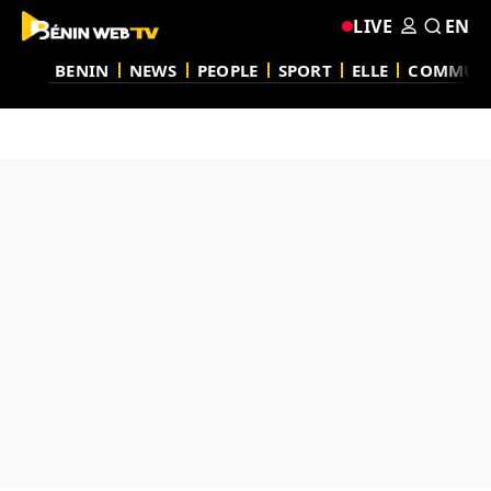
LIVE
EN
BENIN
NEWS
PEOPLE
SPORT
ELLE
COMMUN