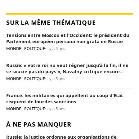
SUR LA MÊME THÉMATIQUE
Tensions entre Moscou et l’Occident: le président du
Parlement européen persona non grata en Russie
MONDE - POLITIQUE
•
il y a 5 ans
Russie: « votre roi nu veut régner jusqu’à la fin, il ne
se soucie pas du pays », Navalny critique encore
Poutine
MONDE - POLITIQUE
•
il y a 5 ans
France: les militaires qui appellent au coup d’Etat
risquent de lourdes sanctions
MONDE - POLITIQUE
•
il y a 5 ans
À NE PAS MANQUER
Russie: la justice ordonne aux organisations de