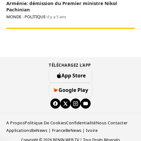
Arménie: démission du Premier ministre Nikol
Pachinian
MONDE - POLITIQUE
•
il y a 5 ans
TÉLÉCHARGEZ L’APP
App Store
Google Play
A Propos
Politique De Cookies
Confidentialité
Nous Contacter
Applications
BeNews | France
BeNews | Ivoire
Copyright © 2026 BENIN WEB TV | Tous Droits Réservés