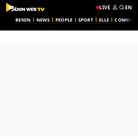
LIVE
EN
BENIN
NEWS
PEOPLE
SPORT
ELLE
COMMUN