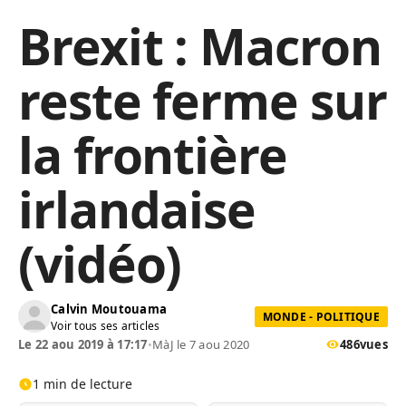
Brexit : Macron
reste ferme sur
la frontière
irlandaise
(vidéo)
Calvin Moutouama
MONDE - POLITIQUE
Voir tous ses articles
Le 22 aou 2019 à 17:17
•
MàJ le 7 aou 2020
486
vues
1 min de lecture