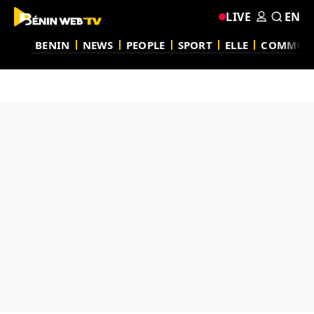
LIVE
EN
BENIN
NEWS
PEOPLE
SPORT
ELLE
COMMUN