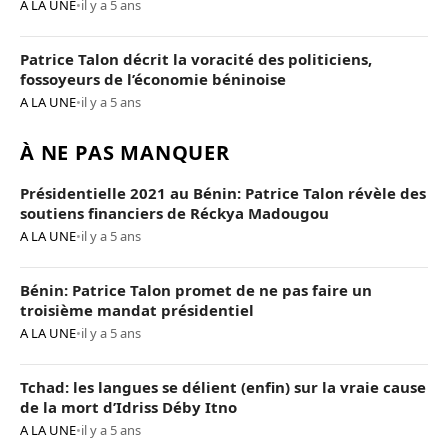
A LA UNE
•
il y a 5 ans
Patrice Talon décrit la voracité des politiciens,
fossoyeurs de l’économie béninoise
A LA UNE
•
il y a 5 ans
À NE PAS MANQUER
Présidentielle 2021 au Bénin: Patrice Talon révèle des
soutiens financiers de Réckya Madougou
A LA UNE
•
il y a 5 ans
Bénin: Patrice Talon promet de ne pas faire un
troisième mandat présidentiel
A LA UNE
•
il y a 5 ans
Tchad: les langues se délient (enfin) sur la vraie cause
de la mort d’Idriss Déby Itno
A LA UNE
•
il y a 5 ans