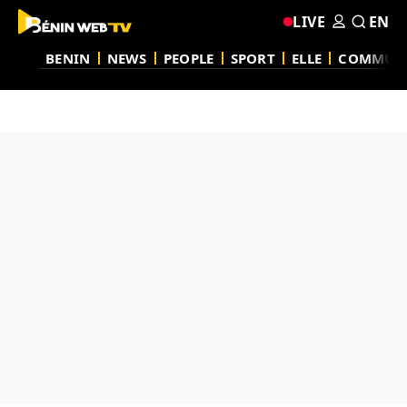
LIVE
EN
BENIN
NEWS
PEOPLE
SPORT
ELLE
COMMUN