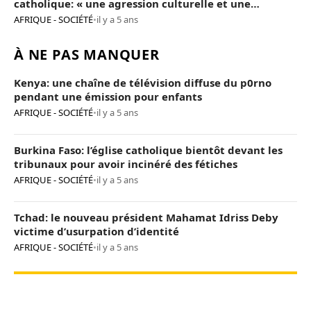
catholique: « une agression culturelle et une
provocation de trop »
AFRIQUE - SOCIÉTÉ
•
il y a 5 ans
À NE PAS MANQUER
Kenya: une chaîne de télévision diffuse du p0rno
pendant une émission pour enfants
AFRIQUE - SOCIÉTÉ
•
il y a 5 ans
Burkina Faso: l’église catholique bientôt devant les
tribunaux pour avoir incinéré des fétiches
AFRIQUE - SOCIÉTÉ
•
il y a 5 ans
Tchad: le nouveau président Mahamat Idriss Deby
victime d’usurpation d’identité
AFRIQUE - SOCIÉTÉ
•
il y a 5 ans