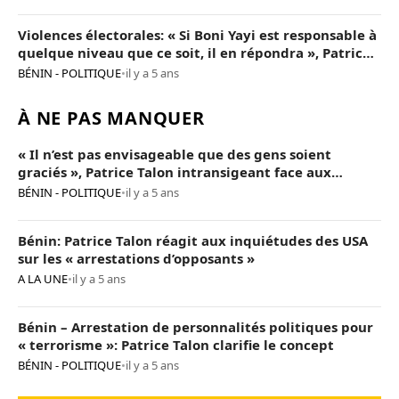
Violences électorales: « Si Boni Yayi est responsable à
quelque niveau que ce soit, il en répondra », Patrice
Talon
BÉNIN - POLITIQUE
•
il y a 5 ans
À NE PAS MANQUER
« Il n’est pas envisageable que des gens soient
graciés », Patrice Talon intransigeant face aux
« opposants terroristes »
BÉNIN - POLITIQUE
•
il y a 5 ans
Bénin: Patrice Talon réagit aux inquiétudes des USA
sur les « arrestations d’opposants »
A LA UNE
•
il y a 5 ans
Bénin – Arrestation de personnalités politiques pour
« terrorisme »: Patrice Talon clarifie le concept
BÉNIN - POLITIQUE
•
il y a 5 ans