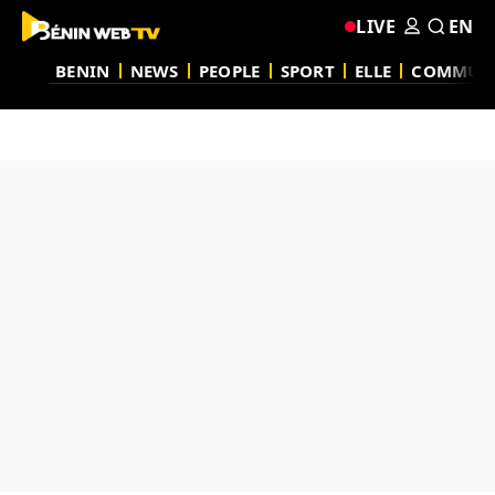
LIVE
EN
BENIN
NEWS
PEOPLE
SPORT
ELLE
COMMUN