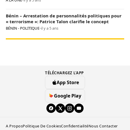
A LA UNE
•
il y a 5 ans
Bénin – Arrestation de personnalités politiques pour
« terrorisme »: Patrice Talon clarifie le concept
BÉNIN - POLITIQUE
•
il y a 5 ans
TÉLÉCHARGEZ L’APP
App Store
Google Play
A Propos
Politique De Cookies
Confidentialité
Nous Contacter