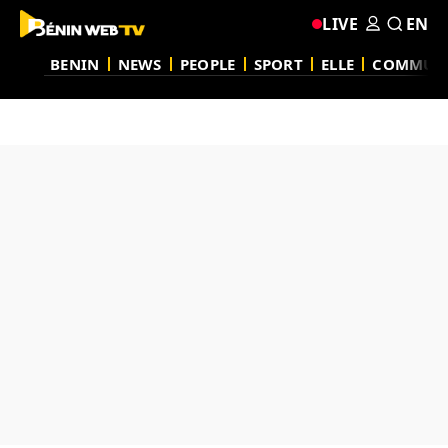
LIVE
EN
BENIN
NEWS
PEOPLE
SPORT
ELLE
COMMUN