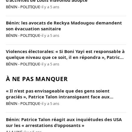
d’activités de Louis Vlavonou adopté
BÉNIN - POLITIQUE
•
il y a 5 ans
Bénin: les avocats de Reckya Madougou demandent
son évacuation sanitaire
BÉNIN - POLITIQUE
•
il y a 5 ans
Violences électorales: « Si Boni Yayi est responsable à
quelque niveau que ce soit, il en répondra », Patrice
Talon
BÉNIN - POLITIQUE
•
il y a 5 ans
À NE PAS MANQUER
« Il n’est pas envisageable que des gens soient
graciés », Patrice Talon intransigeant face aux
« opposants terroristes »
BÉNIN - POLITIQUE
•
il y a 5 ans
Bénin: Patrice Talon réagit aux inquiétudes des USA
sur les « arrestations d’opposants »