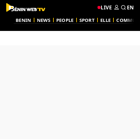
LIVE
EN
BENIN
NEWS
PEOPLE
SPORT
ELLE
COMMUN