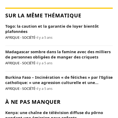
SUR LA MÊME THÉMATIQUE
Togo: la caution et la garantie de loyer bientôt
plafonnées
AFRIQUE - SOCIÉTÉ
•
il y a 5 ans
Madagascar sombre dans la famine avec des milliers
de personnes obligées de manger des criquets
AFRIQUE - SOCIÉTÉ
•
il y a 5 ans
Burkina Faso – Incinération « de fétiches » par l’Eglise
catholique: « une agression culturelle et une
provocation de trop »
AFRIQUE - SOCIÉTÉ
•
il y a 5 ans
À NE PAS MANQUER
Kenya: une chaîne de télévision diffuse du p0rno
pendant une émission pour enfants