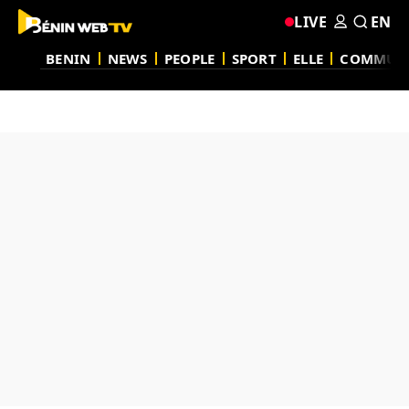
LIVE
EN
BENIN
NEWS
PEOPLE
SPORT
ELLE
COMMUN