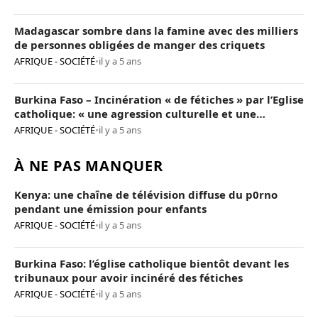
Madagascar sombre dans la famine avec des milliers
de personnes obligées de manger des criquets
AFRIQUE - SOCIÉTÉ
•
il y a 5 ans
Burkina Faso – Incinération « de fétiches » par l’Eglise
catholique: « une agression culturelle et une
provocation de trop »
AFRIQUE - SOCIÉTÉ
•
il y a 5 ans
À NE PAS MANQUER
Kenya: une chaîne de télévision diffuse du p0rno
pendant une émission pour enfants
AFRIQUE - SOCIÉTÉ
•
il y a 5 ans
Burkina Faso: l’église catholique bientôt devant les
tribunaux pour avoir incinéré des fétiches
AFRIQUE - SOCIÉTÉ
•
il y a 5 ans