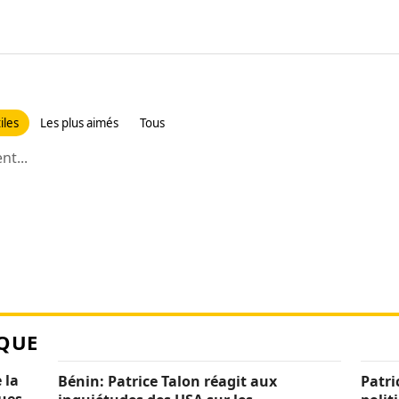
iles
Les plus aimés
Tous
t...
QUE
 la
Bénin: Patrice Talon réagit aux
Patri