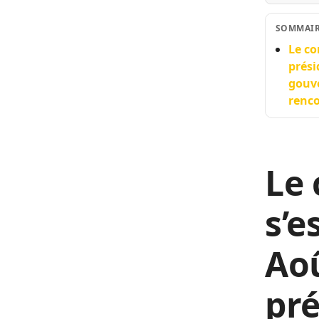
SOMMAI
Le co
prési
gouve
renc
Le 
s’e
Aoû
pré