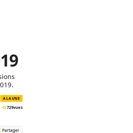
019
sions
2019.
A LA UNE
729
vues
Partager