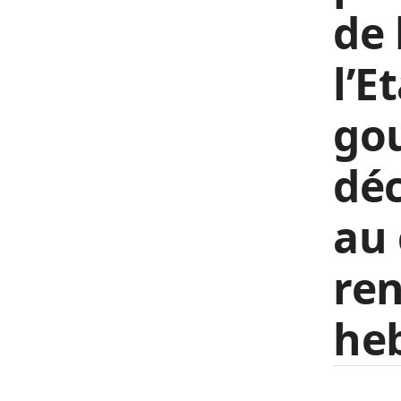
de 
l’E
go
déc
au 
re
he