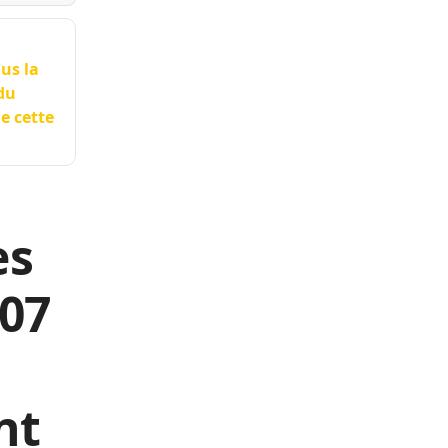
ous la
 du
e cette
es
 07
nt