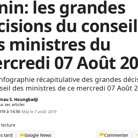
nin: les grandes
cisions du conseil
s ministres du
rcredi 07 Août 2
’Infographie récapitulative des grandes déci
eil des ministres de ce mercredi 07 Août 
mau S. Houngbadji
us ses articles
019 à 14:56
•
MàJ le 7 août 2019
 lecture
us tard
Google News
Commenter