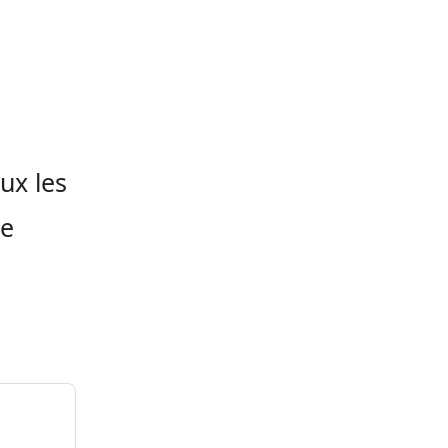
ux les
se