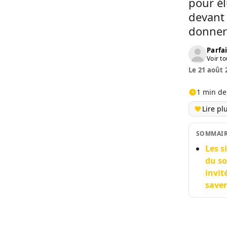
pour él
devant 
donner 
Parfai
Voir to
Le 21 août 
1 min de
Lire pl
SOMMAI
Les s
du so
invit
saven