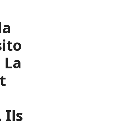
la
ito
. La
t
 Ils