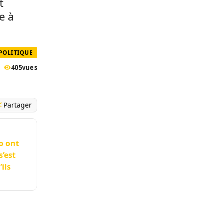
t
e à
 POLITIQUE
405
vues
Partager
o ont
s’est
ils