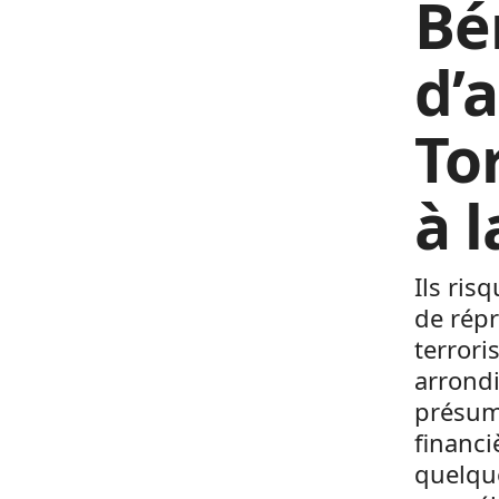
Bé
d’
To
à l
Ils ris
de rép
terrori
arrond
présum
financi
quelque