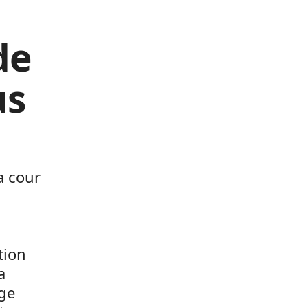
de
us
a cour
tion
a
age