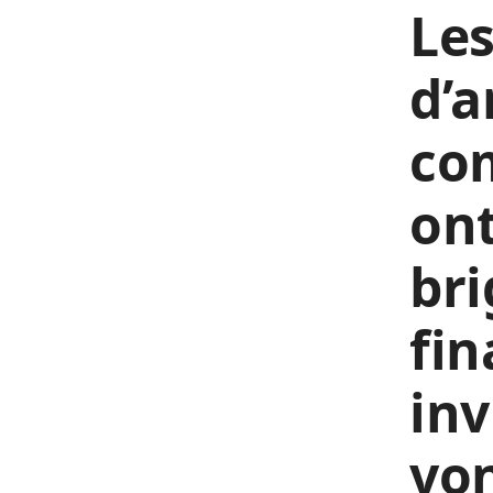
Les
d’a
co
ont
br
fin
inv
von