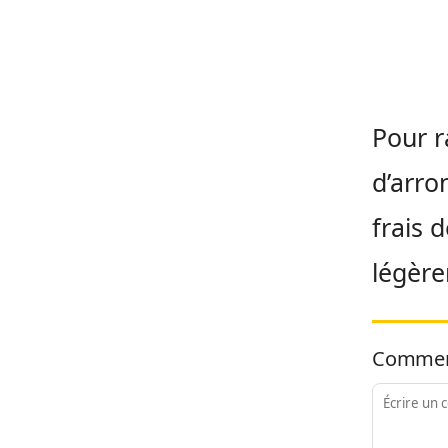
Pour r
d’arro
frais 
légère
Commen