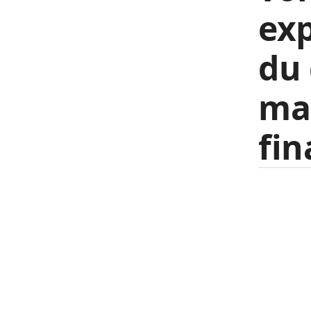
exp
du 
ma
fin