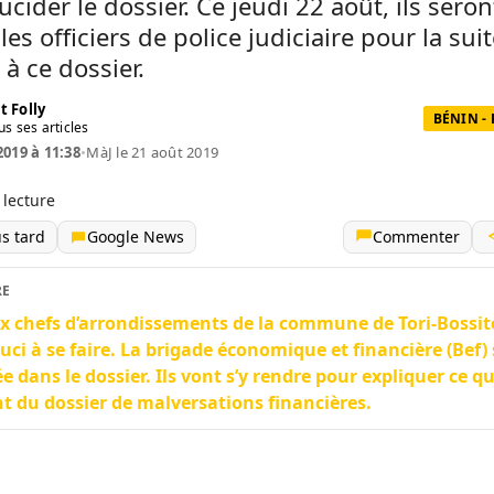
ucider le dossier. Ce jeudi 22 août, ils seron
les officiers de police judiciaire pour la suit
à ce dossier.
t Folly
BÉNIN -
us ses articles
2019 à 11:38
•
MàJ le 21 août 2019
 lecture
us tard
Google News
Commenter
RE
ix chefs d’arrondissements de la commune de Tori-Bossit
uci à se faire. La brigade économique et financière (Bef) 
ée dans le dossier. Ils vont s’y rendre pour expliquer ce qu’
t du dossier de malversations financières.