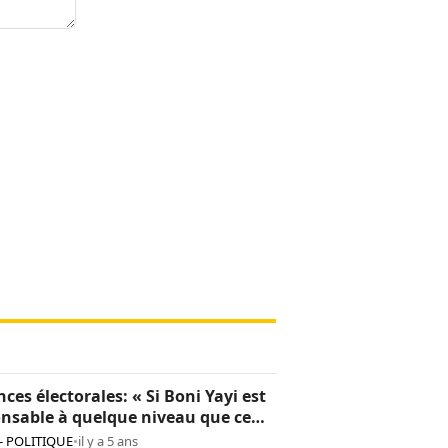
nces électorales: « Si Boni Yayi est
nsable à quelque niveau que ce
 il en répondra », Patrice Talon
- POLITIQUE
•
il y a 5 ans