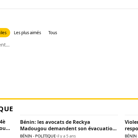
iles
Les plus aimés
Tous
t...
QUE
 4è
Bénin: les avocats de Reckya
Viole
nou
Madougou demandent son évacuation
respo
sanitaire
soit,
BÉNIN - POLITIQUE
•
il y a 5 ans
BÉNIN 