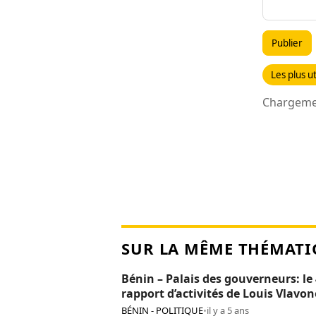
Publier
Les plus ut
Chargemen
SUR LA MÊME THÉMATI
Bénin – Palais des gouverneurs: le
rapport d’activités de Louis Vlavo
adopté
BÉNIN - POLITIQUE
•
il y a 5 ans