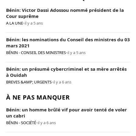
Bénin: Victor Dassi Adossou nommé président de la
Cour suprême
A LA UNE
•
il y a 5 ans
Bénin: les nominations du Conseil des ministres du 03
mars 2021
BÉNIN - CONSEIL DES MINISTRES
•
il y a 5 ans
Bénin: un présumé cybercriminel et sa mère arrêtés
à Ouidah
BREVES &AMP; URGENTS
•
il y a 6 ans
À NE PAS MANQUER
Bénin: un homme brûlé vif pour avoir tenté de voler
un cabri
BÉNIN - SOCIÉTÉ
•
il y a 6 ans