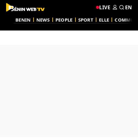
LIVE
EN
BENIN
NEWS
PEOPLE
SPORT
ELLE
COMMUN