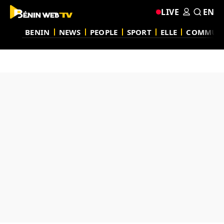
LIVE
EN
BENIN
NEWS
PEOPLE
SPORT
ELLE
COMMUN