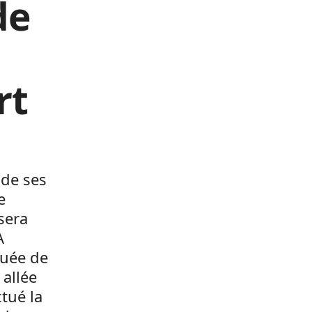
de
rt
 de ses
e
sera
A
tuée de
 allée
ctué la