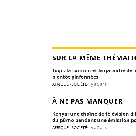
SUR LA MÊME THÉMATI
Togo: la caution et la garantie de 
bientôt plafonnées
AFRIQUE - SOCIÉTÉ
•
il y a 5 ans
À NE PAS MANQUER
Kenya: une chaîne de télévision di
du p0rno pendant une émission p
enfants
AFRIQUE - SOCIÉTÉ
•
il y a 5 ans