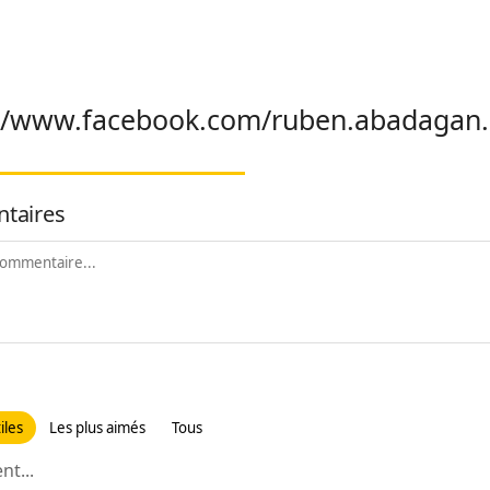
://www.facebook.com/ruben.abadagan.
taires
iles
Les plus aimés
Tous
t...