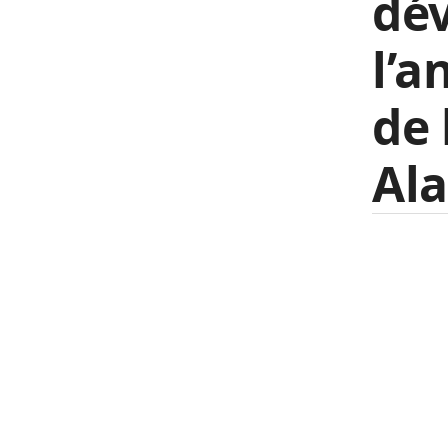
dé
l’a
de 
Ala