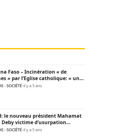
na Faso – Incinération « de
hes » par l’Eglise catholique: « une
sion culturelle et une provocation
E - SOCIÉTÉ
•
il y a 5 ans
op »
d: le nouveau président Mahamat
s Deby victime d’usurpation
ntité
E - SOCIÉTÉ
•
il y a 5 ans