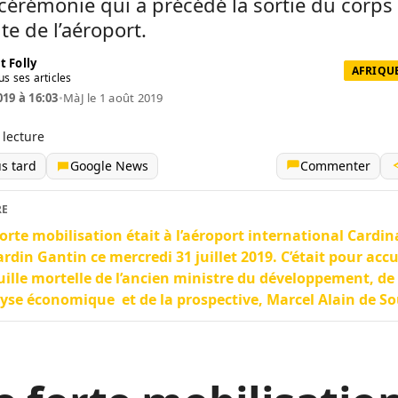
cérémonie qui a précédé la sortie du corps
nte de l’aéroport.
t Folly
AFRIQUE
us ses articles
019 à 16:03
•
MàJ le 1 août 2019
 lecture
us tard
Google News
Commenter
RE
orte mobilisation était à l’aéroport international Cardin
rdin Gantin ce mercredi 31 juillet 2019. C’était pour accue
ille mortelle de l’ancien ministre du développement, de
lyse économique et de la prospective, Marcel Alain de So