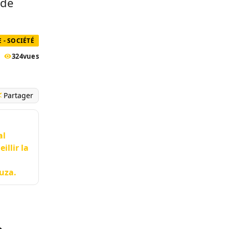
 de
 - SOCIÉTÉ
324
vues
Partager
al
illir la
uza.