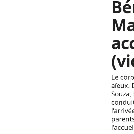
Bé
Ma
acc
(v
Le corp
aïeux. 
Souza, 
conduit
l’arriv
parents
l’accue