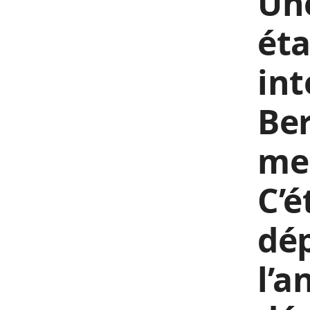
Une
éta
int
Ber
mer
C’é
dép
l’a