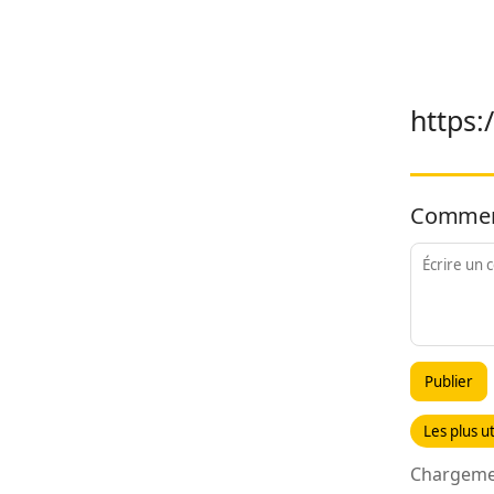
https
Commen
Publier
Les plus ut
Chargemen