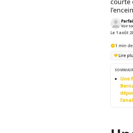
courte 
l’encei
Parfai
Voir to
Le 1 août 2
1 min de
Lire pl
SOMMAI
Une f
Berna
dépou
l’ana