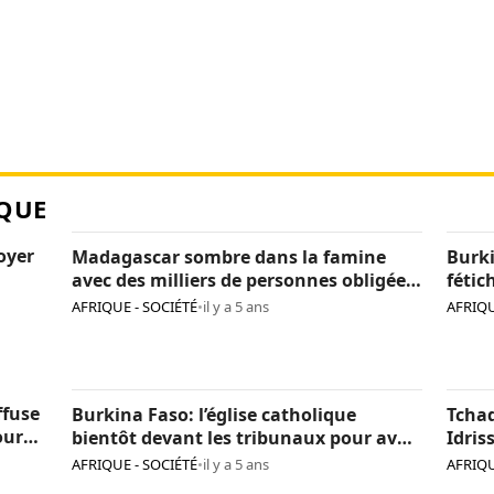
QUE
loyer
Madagascar sombre dans la famine
Burki
avec des milliers de personnes obligées
fétic
de manger des criquets
agres
AFRIQUE - SOCIÉTÉ
•
il y a 5 ans
AFRIQU
de tr
ffuse
Burkina Faso: l’église catholique
Tcha
our
bientôt devant les tribunaux pour avoir
Idris
incinéré des fétiches
d’ide
AFRIQUE - SOCIÉTÉ
•
il y a 5 ans
AFRIQU