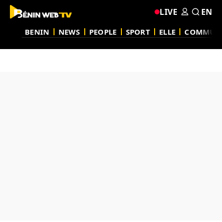
LIVE
EN
BENIN
NEWS
PEOPLE
SPORT
ELLE
COMMUN