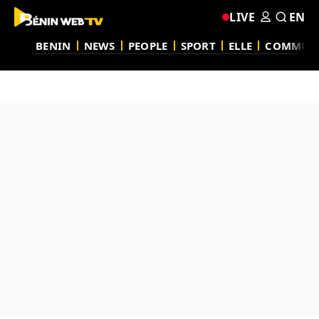
LIVE
EN
BENIN
NEWS
PEOPLE
SPORT
ELLE
COMMUN