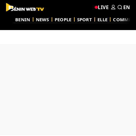
LIVE
EN
BENIN
NEWS
PEOPLE
SPORT
ELLE
COMMUN