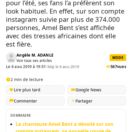
pour l’été, ses fans l’a préfèrent son
look habituel. En effet, sur son compte
instagram suivie par plus de 374.000
personnes, Amel Bent s’est affichée
avec des tresses africaines dont elle
est fière.
Angèle M. ADANLE
MODE
Voir tous ses articles
Le 6 aou 2019 à 19:51
•
MàJ le 6 aou 2019
567
vues
2 min de lecture
Lire plus tard
Google News
Commenter
Partager
SOMMAIRE
La chanteuse Amel Bent a dévoilé sur son
compte instagram, sa nouvelle coupe de