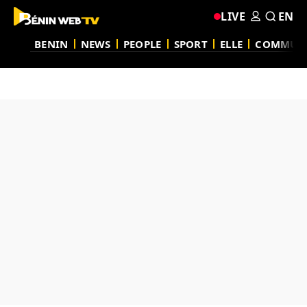
LIVE
EN
BENIN
NEWS
PEOPLE
SPORT
ELLE
COMMUN