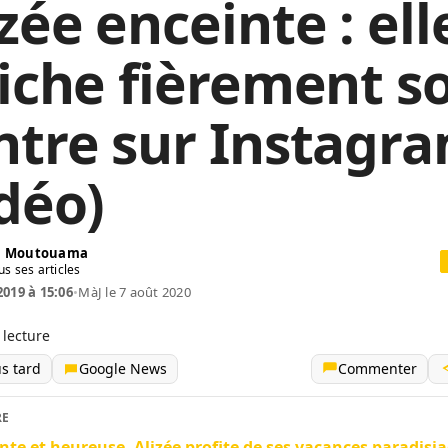
zée enceinte : ell
fiche fièrement s
ntre sur Instagr
idéo)
in Moutouama
us ses articles
2019 à 15:06
•
MàJ le 7 août 2020
 lecture
us tard
Google News
Commenter
RE
nte et heureuse, Alizée profite de ses vacances paradisi