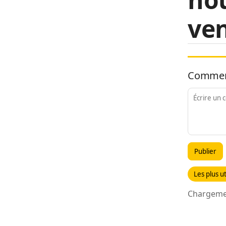
ven
Commen
Publier
Les plus ut
Chargemen