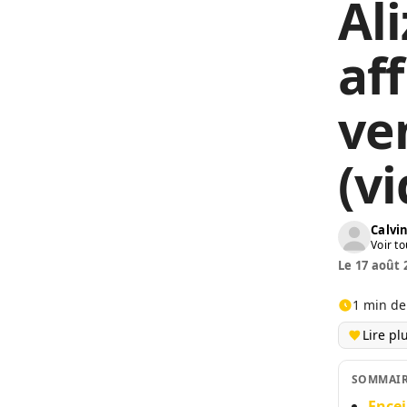
Ali
af
ve
(v
Calv
Voir to
Le 17 août 
1 min de
Lire pl
SOMMAI
Encei