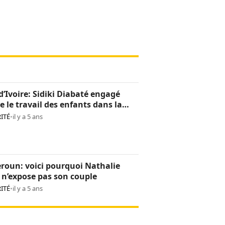
d’Ivoire: Sidiki Diabaté engagé
e le travail des enfants dans la
oculture
ITÉ
•
il y a 5 ans
roun: voici pourquoi Nathalie
n’expose pas son couple
ITÉ
•
il y a 5 ans