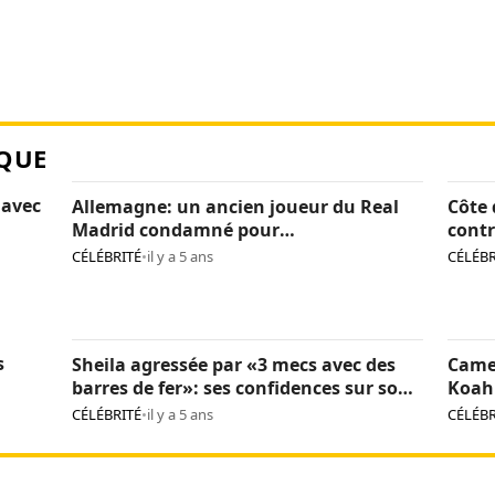
QUE
 avec
Allemagne: un ancien joueur du Real
Côte 
Madrid condamné pour
contr
pédopornographie
caca
CÉLÉBRITÉ
•
il y a 5 ans
CÉLÉBR
s
Sheila agressée par «3 mecs avec des
Came
barres de fer»: ses confidences sur son
Koah 
calvaire
CÉLÉBRITÉ
•
il y a 5 ans
CÉLÉBR