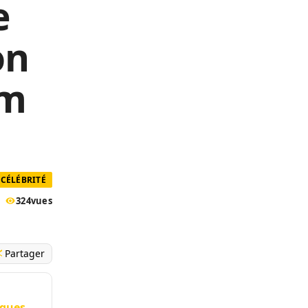
e
on
am
CÉLÉBRITÉ
324
vues
Partager
aques.