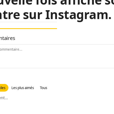
tre sur Instagram.
taires
iles
Les plus aimés
Tous
t...