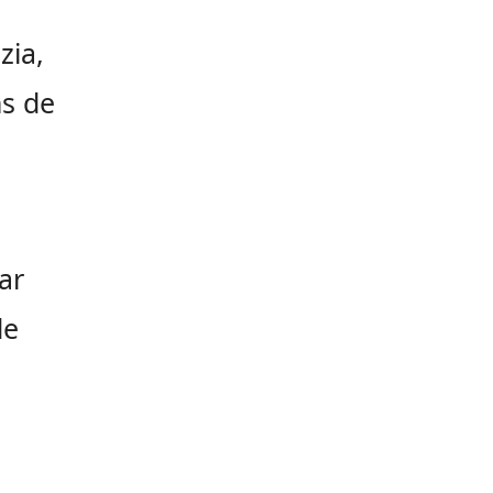
zia,
ns de
ar
de