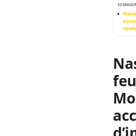
SOMMAI
Nasse
accus
souli
Nas
feu
Mo
ac
d’i