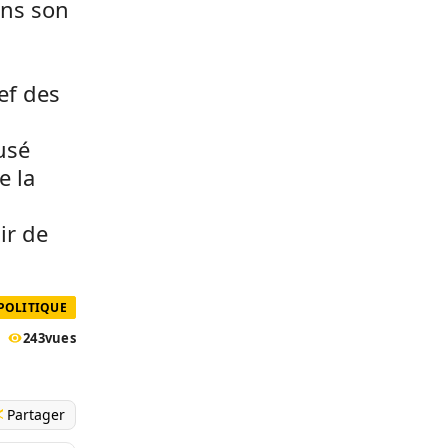
ans son
ef des
usé
e la
ir de
POLITIQUE
243
vues
Partager