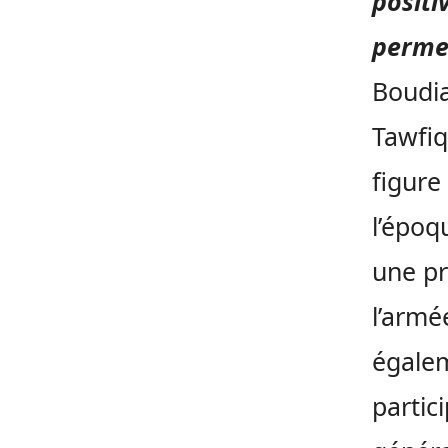
positi
permet
Boudia
Tawfiq
figure
l’époq
une pr
l’armé
égalem
partic