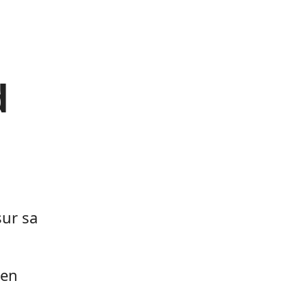
d
sur sa
 en