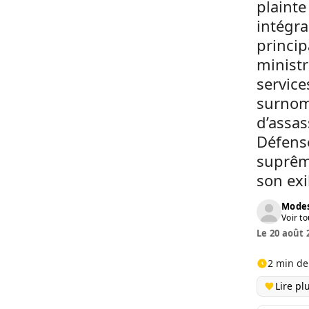
plainte
intégra
princip
ministr
servic
surnom
d’assas
Défense
suprême
son exi
Modes
Voir to
Le 20 août 
2 min de
Lire pl