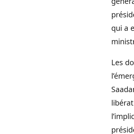
généra
présid
qui a 
minist
Les do
l’émer
Saadan
libéra
l’impl
présid