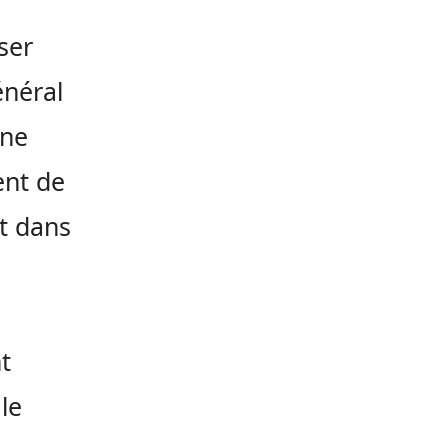
ser
énéral
une
ent de
t dans
t
le