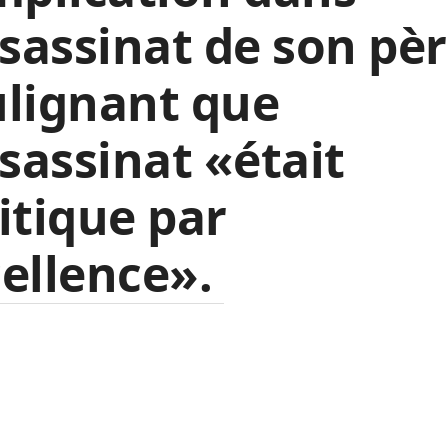
ssassinat de son pèr
ulignant que
ssassinat «était
itique par
ellence».