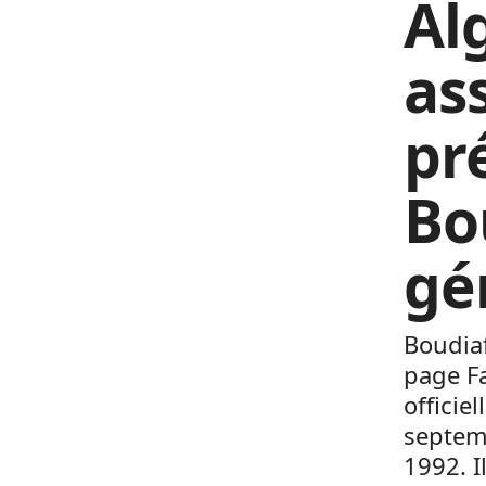
Alg
as
pr
Bo
gé
Boudiaf
page Fa
officie
septemb
1992. I