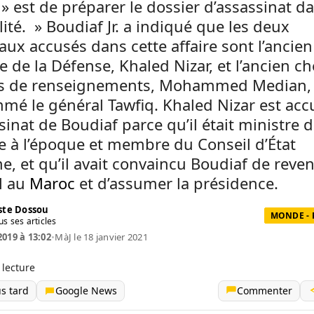
 » est de préparer le dossier d’assassinat d
lité. » Boudiaf Jr. a indiqué que les deux
aux accusés dans cette affaire sont l’ancien
e de la Défense, Khaled Nizar, et l’ancien ch
es de renseignements, Mohammed Median,
mé le général Tawfiq. Khaled Nizar est acc
sinat de Boudiaf parce qu’il était ministre d
 à l’époque et membre du Conseil d’État
, et qu’il avait convaincu Boudiaf de reven
l au
Maroc
et d’assumer la présidence.
te Dossou
MONDE - 
us ses articles
2019 à 13:02
•
MàJ le 18 janvier 2021
 lecture
us tard
Google News
Commenter