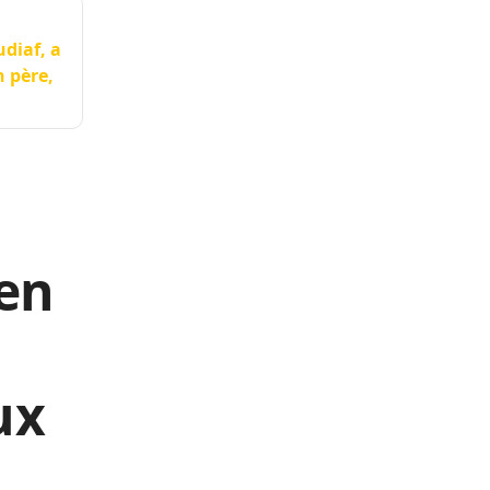
diaf, a
n père,
ien
ux