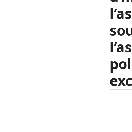
l’a
so
l’a
pol
exc