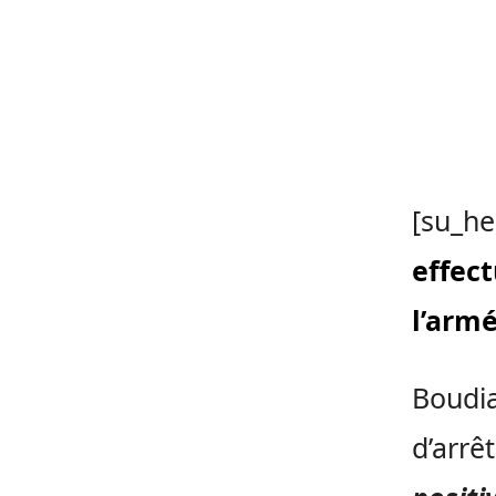
[su_he
effec
l’arm
Boudia
d’arrê