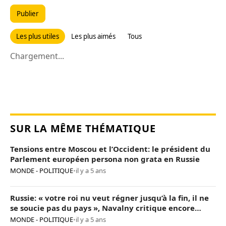
Publier
Les plus utiles
Les plus aimés
Tous
Chargement...
SUR LA MÊME THÉMATIQUE
Tensions entre Moscou et l’Occident: le président du
Parlement européen persona non grata en Russie
MONDE - POLITIQUE
•
il y a 5 ans
Russie: « votre roi nu veut régner jusqu’à la fin, il ne
se soucie pas du pays », Navalny critique encore
Poutine
MONDE - POLITIQUE
•
il y a 5 ans