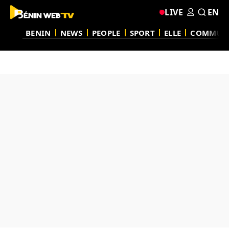
LIVE
EN
BENIN
NEWS
PEOPLE
SPORT
ELLE
COMMUN