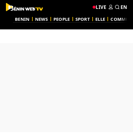
LIVE
EN
BENIN
NEWS
PEOPLE
SPORT
ELLE
COMMUN