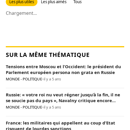
Les plus utiles
Les plus aimés
Tous
Chargement...
SUR LA MÊME THÉMATIQUE
Tensions entre Moscou et l’Occident: le président du
Parlement européen persona non grata en Russie
MONDE - POLITIQUE
•
il y a 5 ans
Russie: « votre roi nu veut régner jusqu’à la fin, il ne
se soucie pas du pays », Navalny critique encore
Poutine
MONDE - POLITIQUE
•
il y a 5 ans
France: les militaires qui appellent au coup d’Etat
risquent de lourdes sanctions