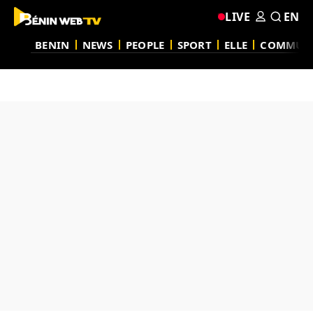
LIVE
EN
BENIN
NEWS
PEOPLE
SPORT
ELLE
COMMUN