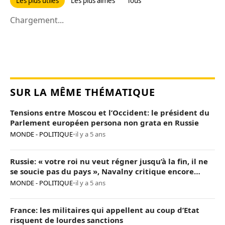
Les plus utiles
Les plus aimés
Tous
Chargement...
SUR LA MÊME THÉMATIQUE
Tensions entre Moscou et l’Occident: le président du
Parlement européen persona non grata en Russie
MONDE - POLITIQUE
•
il y a 5 ans
Russie: « votre roi nu veut régner jusqu’à la fin, il ne
se soucie pas du pays », Navalny critique encore
Poutine
MONDE - POLITIQUE
•
il y a 5 ans
France: les militaires qui appellent au coup d’Etat
risquent de lourdes sanctions