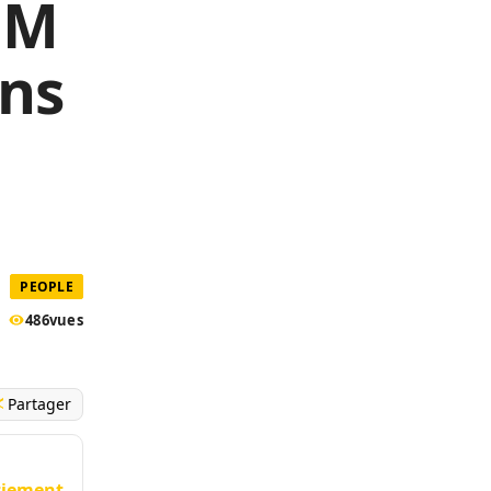
’OM
ons
PEOPLE
486
vues
Partager
nciement