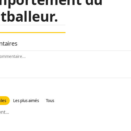
tballeur.
taires
iles
Les plus aimés
Tous
t...