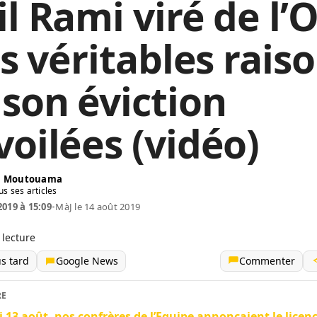
il Rami viré de l
es véritables rais
 son éviction
voilées (vidéo)
in Moutouama
us ses articles
2019 à 15:09
•
MàJ le 14 août 2019
 lecture
us tard
Google News
Commenter
RE
 13 août, nos confrères de l’Equipe annonçaient le lice