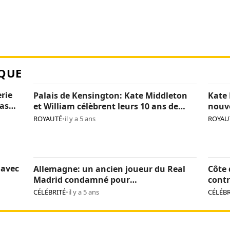
QUE
erie
Palais de Kensington: Kate Middleton
Kate 
pas
et William célèbrent leurs 10 ans de
nouv
mariage (photos)
(phot
ROYAUTÉ
•
il y a 5 ans
ROYAU
 avec
Allemagne: un ancien joueur du Real
Côte 
Madrid condamné pour
contr
pédopornographie
caca
CÉLÉBRITÉ
•
il y a 5 ans
CÉLÉBR