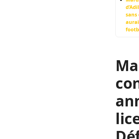
d’Adi
sans 
aurai
footb
Mar
con
ann
lic
Déf