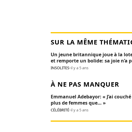
SUR LA MÊME THÉMATI
Un jeune britannique joue à la lot
et remporte un bolide: sa joie n’a 
duré 24H
INSOLITES
•
il y a 5 ans
À NE PAS MANQUER
Emmanuel Adebayor: « J’ai couché
plus de femmes que… »
CÉLÉBRITÉ
•
il y a 5 ans