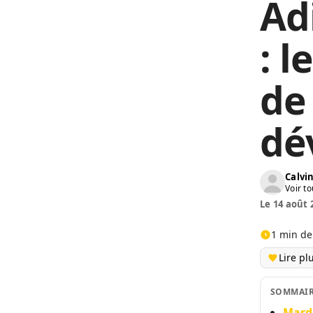
Ad
: l
de
dé
Calv
Voir to
Le 14 août 
1 min de
Lire pl
SOMMAI
Mardi