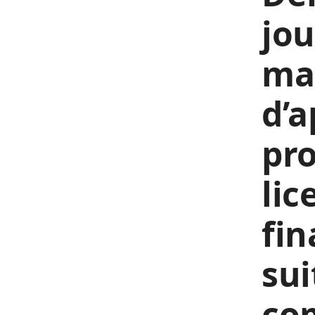
jou
mai
d’a
pr
lic
fin
sui
co