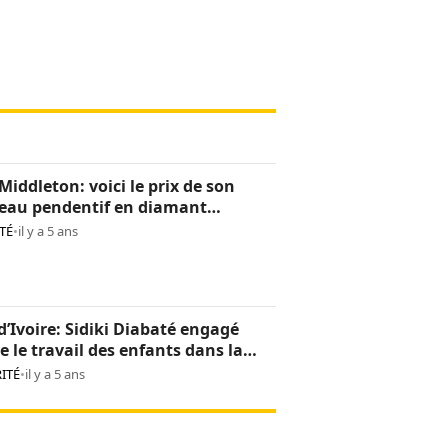
Middleton: voici le prix de son
eau pendentif en diamant
os)
TÉ
•
il y a 5 ans
d’Ivoire: Sidiki Diabaté engagé
e le travail des enfants dans la
oculture
ITÉ
•
il y a 5 ans