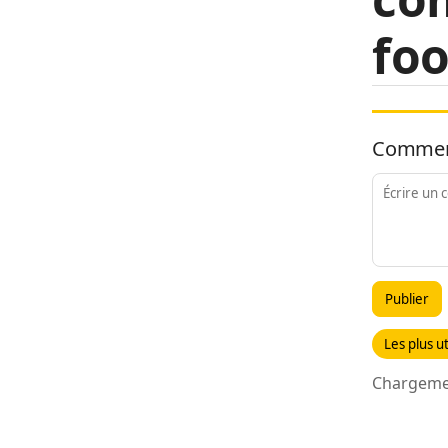
foo
Commen
Publier
Les plus ut
Chargemen