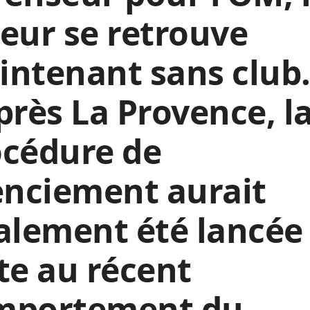
eur se retrouve
ntenant sans club.
près La Provence, l
océdure de
enciement aurait
alement été lancée
te au récent
mportement du