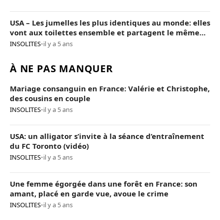
USA – Les jumelles les plus identiques au monde: elles
vont aux toilettes ensemble et partagent le même
conjoint
INSOLITES
•
il y a 5 ans
À NE PAS MANQUER
Mariage consanguin en France: Valérie et Christophe,
des cousins en couple
INSOLITES
•
il y a 5 ans
USA: un alligator s’invite à la séance d’entraînement
du FC Toronto (vidéo)
INSOLITES
•
il y a 5 ans
Une femme égorgée dans une forêt en France: son
amant, placé en garde vue, avoue le crime
INSOLITES
•
il y a 5 ans