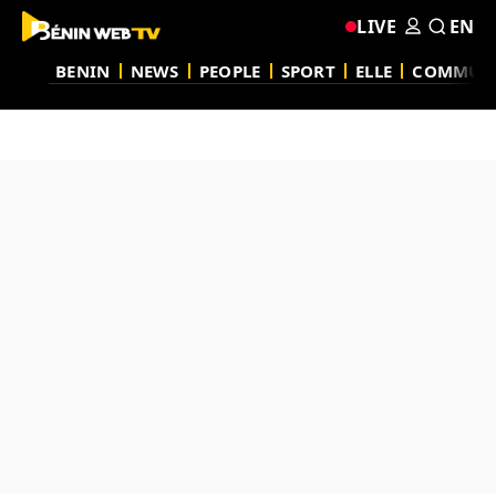
LIVE
EN
BENIN
NEWS
PEOPLE
SPORT
ELLE
COMMUN