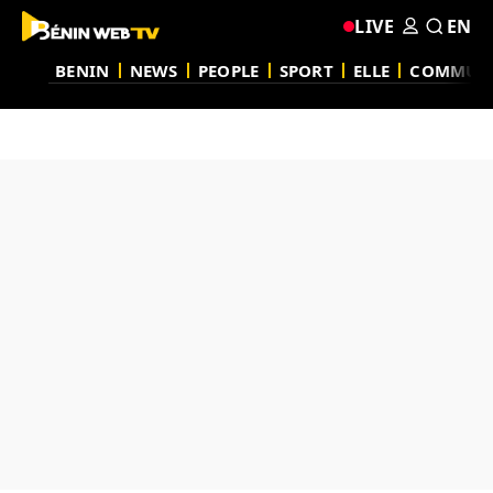
LIVE
EN
BENIN
NEWS
PEOPLE
SPORT
ELLE
COMMUN