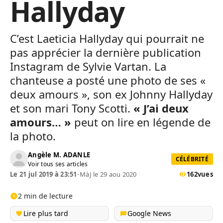
Hallyday
C’est Laeticia Hallyday qui pourrait ne
pas apprécier la dernière publication
Instagram de Sylvie Vartan. La
chanteuse a posté une photo de ses «
deux amours », son ex Johnny Hallyday
et son mari Tony Scotti.
« J’ai deux
amours… »
peut on lire en légende de
la photo.
Angèle M. ADANLE
CÉLÉBRITÉ
Voir tous ses articles
Le 21 jul 2019 à 23:51
•
MàJ le 29 aou 2020
162
vues
2 min de lecture
Lire plus tard
Google News