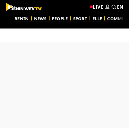
LIVE
EN
BENIN
NEWS
PEOPLE
SPORT
ELLE
COMMUN