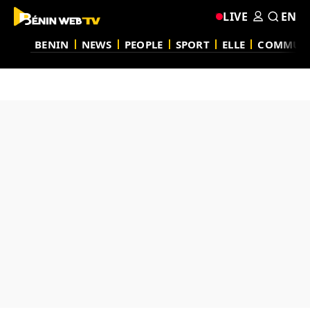
LIVE
EN
BENIN
NEWS
PEOPLE
SPORT
ELLE
COMMUN