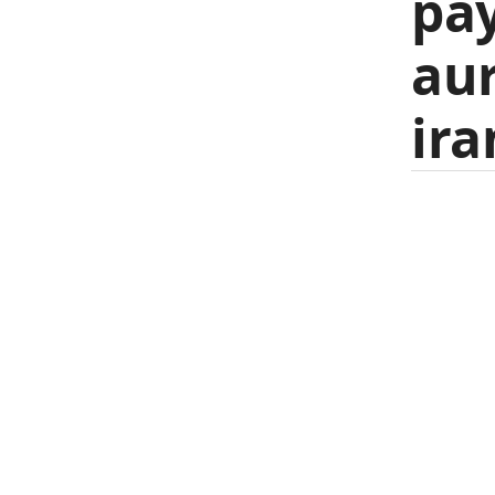
pay
aur
ira