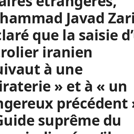
aires étrangères,
hammad Javad Zarif
laré que la saisie d
rolier iranien
ivaut à une
iraterie » et à « un
ngereux précédent 
 Guide suprême du