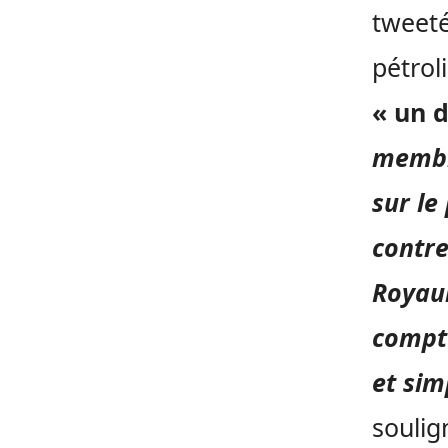
tweeté
pétrol
« un 
membr
sur le
contre 
Royaum
compt
et sim
soulig