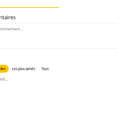
taires
iles
Les plus aimés
Tous
t...