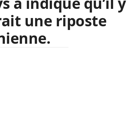
s a indiqué qu’il y
ait une riposte
nienne.