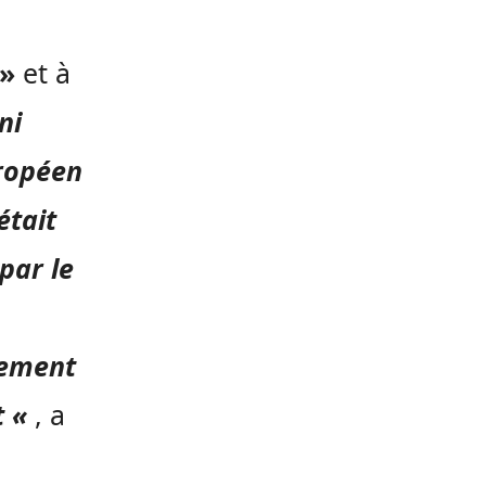
 »
et à
ni
ropéen
était
 par le
rement
t «
, a