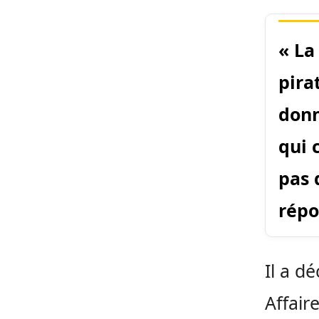
« La
pira
donn
qui 
pas 
répo
Il a d
Affair