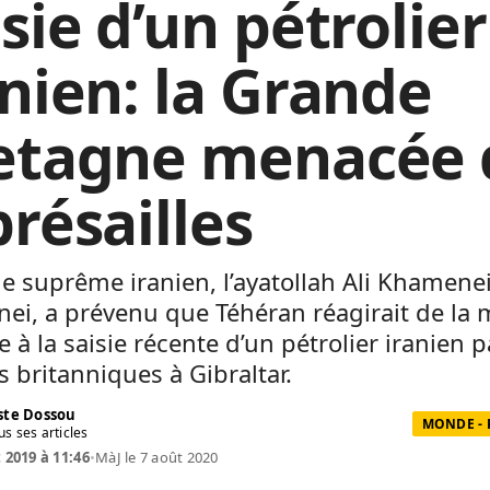
sie d’un pétrolier
anien: la Grande
etagne menacée 
présailles
e suprême iranien, l’ayatollah Ali Khamene
ei, a prévenu que Téhéran réagirait de la
 à la saisie récente d’un pétrolier iranien 
 britanniques à Gibraltar.
te Dossou
MONDE - 
us ses articles
t 2019 à 11:46
•
MàJ le 7 août 2020