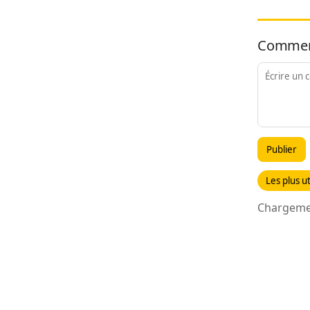
Commen
Publier
Les plus ut
Chargemen