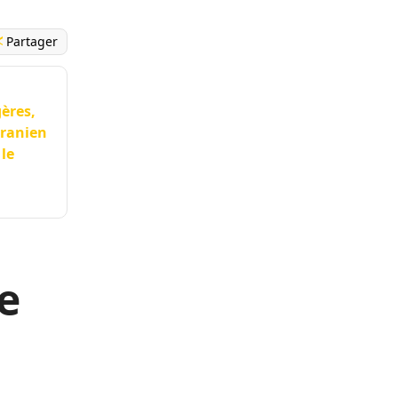
Partager
ères,
iranien
 le
e
s