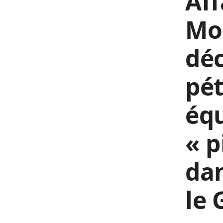
Aff
Mo
déc
pét
équ
« p
da
le