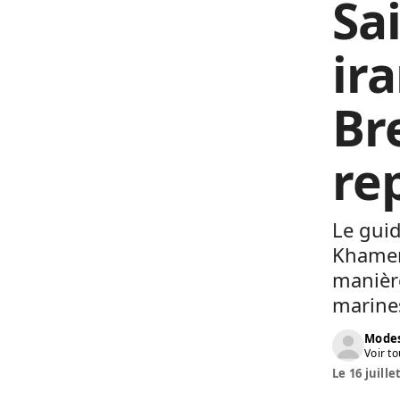
Sai
ir
Br
re
Le guid
Khamen
manière
marines
Modes
Voir to
Le 16 juille