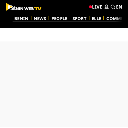
LIVE
EN
BENIN
NEWS
PEOPLE
SPORT
ELLE
COMMUN