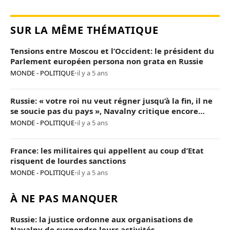
SUR LA MÊME THÉMATIQUE
Tensions entre Moscou et l’Occident: le président du
Parlement européen persona non grata en Russie
MONDE - POLITIQUE
•
il y a 5 ans
Russie: « votre roi nu veut régner jusqu’à la fin, il ne
se soucie pas du pays », Navalny critique encore
Poutine
MONDE - POLITIQUE
•
il y a 5 ans
France: les militaires qui appellent au coup d’Etat
risquent de lourdes sanctions
MONDE - POLITIQUE
•
il y a 5 ans
À NE PAS MANQUER
Russie: la justice ordonne aux organisations de
Navalny de suspendre leurs activités