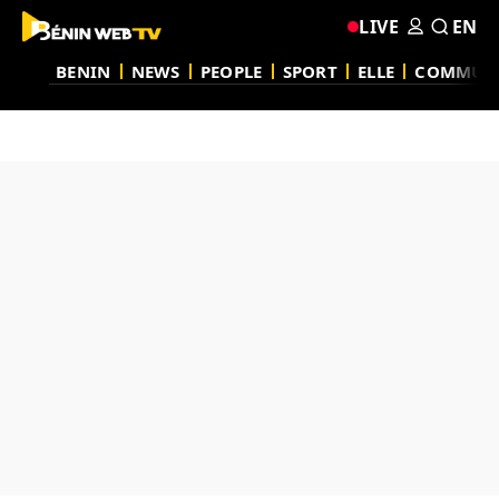
LIVE
EN
BENIN
NEWS
PEOPLE
SPORT
ELLE
COMMUN