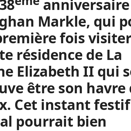
ème
38
anniversaire
ghan Markle, qui p
première fois visite
te résidence de La
ne Elizabeth II qui 
uve être son havre
x. Cet instant festif
al pourrait bien