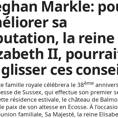
ghan Markle: po
éliorer sa
putation, la reine
zabeth II, pourrai
 glisser ces conse
ème
te famille royale célébrera le 38
annivers
esse de Sussex, qui effectue son premier s
tte résidence estivale, le château de Balmor
e paix de son altesse en Ecosse. À l’occasi
éunion familiale, Sa Majesté, la reine Elisabe