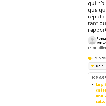
qui n’a
quelque
réputat
tant qu
rapport
Roma
Voir to
Le 30 juille
2 min de
Lire pl
SOMMAI
Le pr
châte
anniv
cette