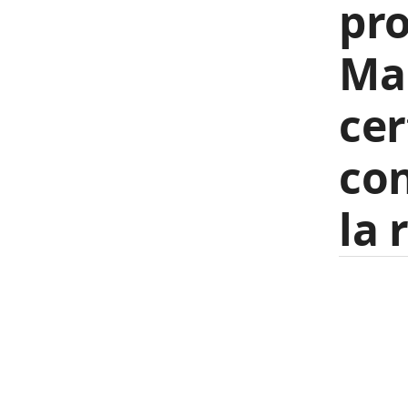
pro
Mar
ce
con
la 