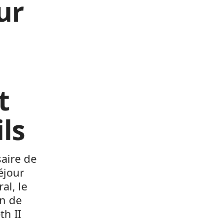
ur
t
ils
aire de
éjour
al, le
on de
th II