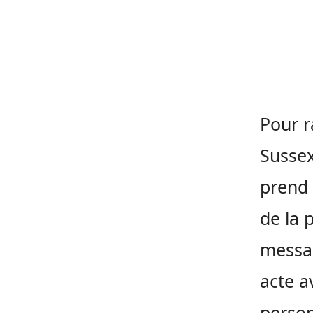
Pour r
Sussex
prend 
de la 
messag
acte a
person