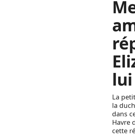
Me
am
ré
Eli
lui
La peti
la duch
dans ce
Havre d
cette r