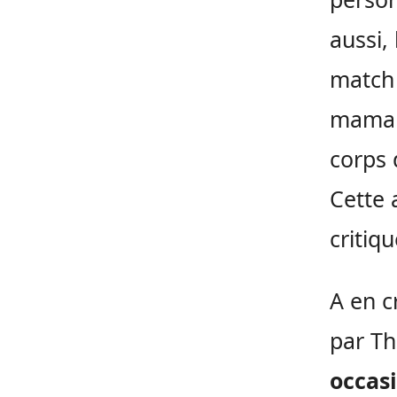
aussi, 
match 
maman
corps 
Cette 
critiqu
A en c
par Th
occasi