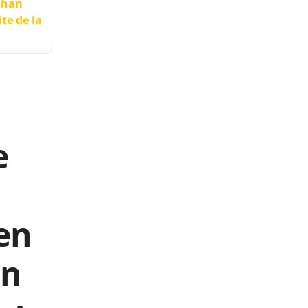
eghan
te de la
e
en
on