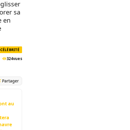
glisser
orer sa
e en
e
CÉLÉBRITÉ
324
vues
Partager
ront au
tera
 havre