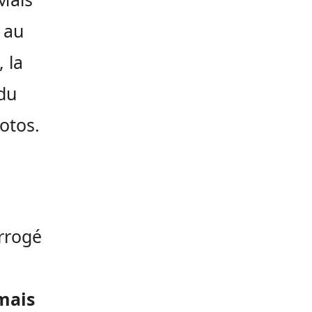
t au
 la
du
otos.
errogé
 mais