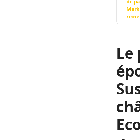
de pa
Markl
reine
Le 
épo
Sus
châ
Eco