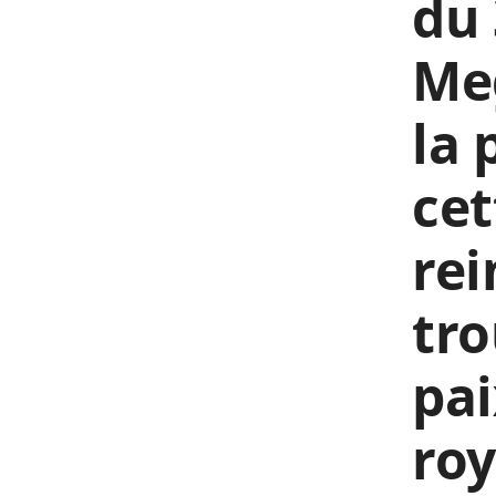
du 
Me
la 
cet
rei
tro
pai
roy