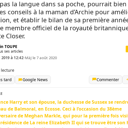
 pas la langue dans sa poche, pourrait bien 
s conseils à la maman d’Archie pour améli
ion, et établir le bilan de sa première anné
e membre officiel de la royauté britanniqu
e Closer.
in TOUPE
us ses articles
t 2019 à 12:42
•
MàJ le 7 août 2020
 lecture
us tard
Google News
Commenter
RE
ince Harry et son épouse, la duchesse de Sussex se rend
au de Balmoral, en Ecosse. Ceci à l’occasion du 38ème
ersaire de Meghan Markle, qui pour la première fois visi
 résidence de La reine Elizabeth II qui se trouve être son