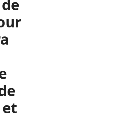
 de
our
ra
se
 de
 et