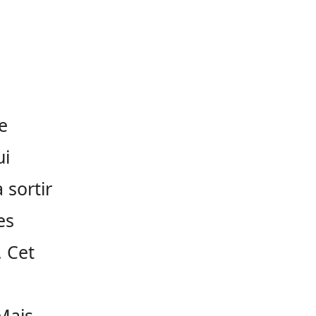
e
ui
 sortir
es
. Cet
Mais