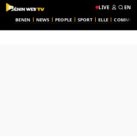
LIVE
EN
BENIN
NEWS
PEOPLE
SPORT
ELLE
COMMUN