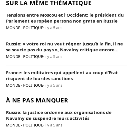
SUR LA MÊME THÉMATIQUE
Tensions entre Moscou et l’Occident: le président du
Parlement européen persona non grata en Russie
MONDE - POLITIQUE
•
il y a 5 ans
Russie: « votre roi nu veut régner jusqu’à la fin, il ne
se soucie pas du pays », Navalny critique encore
Poutine
MONDE - POLITIQUE
•
il y a 5 ans
France: les militaires qui appellent au coup d’Etat
risquent de lourdes sanctions
MONDE - POLITIQUE
•
il y a 5 ans
À NE PAS MANQUER
Russie: la justice ordonne aux organisations de
Navalny de suspendre leurs activités
MONDE - POLITIQUE
•
il y a 5 ans