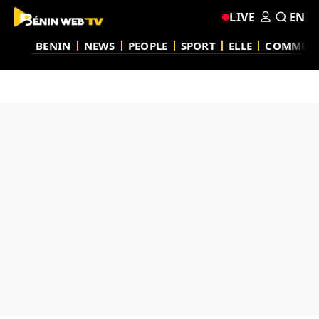
LIVE
EN
BENIN
NEWS
PEOPLE
SPORT
ELLE
COMMUN