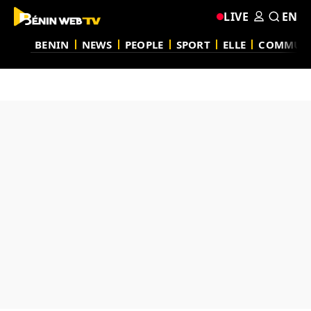
LIVE
EN
BENIN
NEWS
PEOPLE
SPORT
ELLE
COMMUN