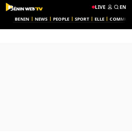
LIVE
EN
BENIN
NEWS
PEOPLE
SPORT
ELLE
COMMUN