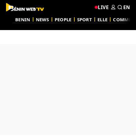
LIVE
EN
BENIN
NEWS
PEOPLE
SPORT
ELLE
COMMUN