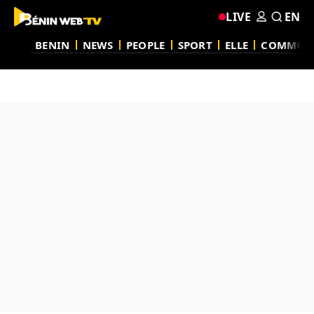
LIVE
EN
BENIN
NEWS
PEOPLE
SPORT
ELLE
COMMUN