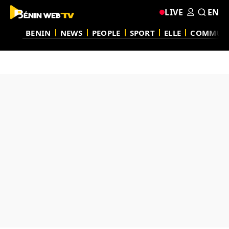
LIVE
EN
BENIN
NEWS
PEOPLE
SPORT
ELLE
COMMUN