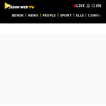
LIVE
EN
BENIN
NEWS
PEOPLE
SPORT
ELLE
COMMUN