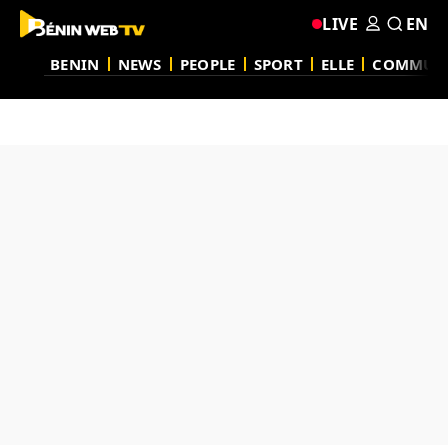
LIVE
EN
BENIN
NEWS
PEOPLE
SPORT
ELLE
COMMUN