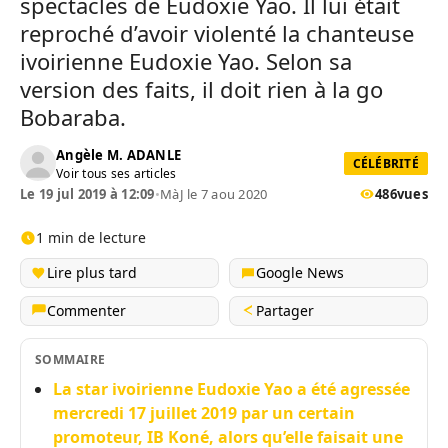
spectacles de Eudoxie Yao. Il lui était
reproché d’avoir violenté la chanteuse
ivoirienne Eudoxie Yao. Selon sa
version des faits, il doit rien à la go
Bobaraba.
Angèle M. ADANLE
CÉLÉBRITÉ
Voir tous ses articles
Le 19 jul 2019 à 12:09
•
MàJ le 7 aou 2020
486
vues
1 min de lecture
Lire plus tard
Google News
Commenter
Partager
SOMMAIRE
La star ivoirienne Eudoxie Yao a été agressée
mercredi 17 juillet 2019 par un certain
promoteur, IB Koné, alors qu’elle faisait une